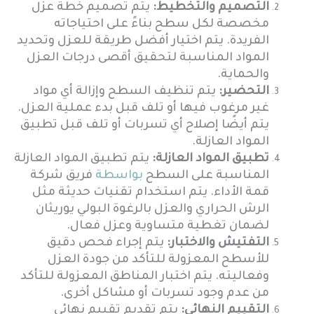
التصميم والتخطيط:
يتم تصميم خطة عزل
مخصصة لكل سطح بناءً على احتياجاته
الفريدة. يتم اختيار أفضل طريقة للعزل وتحديد
المواد المناسبة لتحقيق أقصى درجات العزل
والحماية.
التحضير:
يتم تنظيف السطح وإزالة أي مواد
غير مرغوب فيها أو تلف قبل بدء عملية العزل.
يتم أيضًا إصلاح أي تسربات أو تلف قبل تطبيق
المواد العازلة.
تطبيق المواد العازلة:
يتم تطبيق المواد العازلة
المناسبة على السطح
بواسطة
فريق شركة
قمة الأداء. يتم استخدام تقنيات حديثة مثل
الرش الحراري والعزل بالرغوة البولي يوريثان
لضمان تغطية متساوية وعزل فعال.
التفتيش والاختبار:
يتم إجراء فحص دقيق
للأسطح المعزولة للتأكد من جودة العزل
وفعاليته. يتم اختبار المناطق المعزولة للتأكد
من عدم وجود تسربات أو مشاكل أخرى.
التقييم النهائي:
يتم تقديم تقييم نهائي