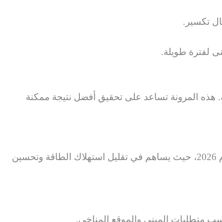
مال تكسير.
نى لفترة طويلة.
ة. هذه المرونة تساعد على تحقيق أفضل نتيجة ممكنة
في ظل التوجه نحو حلول أكثر كفاءة واستدامة، يُعد عزل الأسطح بالفوم من الخيارات التي تتماشى مع متطلبات عام 2026، حيث يساهم في تقليل استهلاك الطاقة وتحسين
سب متطلبات المبنى والموقع المناخي.