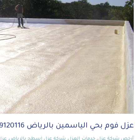
الياسمين
بالرياض
0559120116
قمة
الاداء
عزل فوم بحي الياسمين بالرياض 0559120116 قمة الاداء
أرخص شركة عزل
,
خدمات العزل
,
شركة عزل اسطح بالرياض
,
عزل