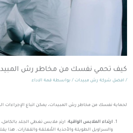
كيف تحمي نفسك من مخاطر رش المبيدات؟9120116
/
افضل شركة رش مبيدات
/ بواسطة
قمة الاداء
لحماية نفسك من مخاطر رش المبيدات، يمكن اتباع الإجراءات التا
ارتداء الملابس الواقية
: ارتدِ ملابس تغطي الجلد بالكامل،
والسراويل الطويلة والأحذية المُغلقة والقفازات. هذا ي